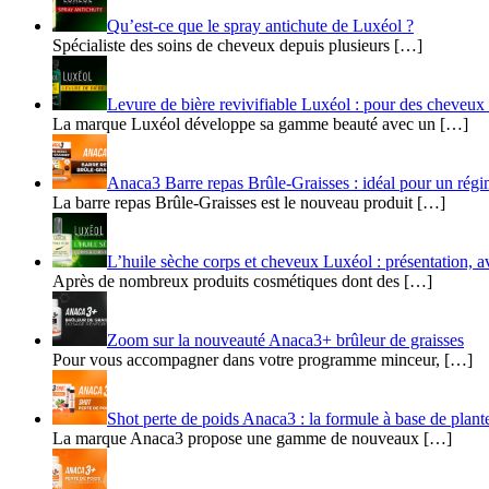
Qu’est-ce que le spray antichute de Luxéol ?
Spécialiste des soins de cheveux depuis plusieurs […]
​​Levure de bière revivifiable Luxéol : pour des cheveu
La marque Luxéol développe sa gamme beauté avec un […]
Anaca3 Barre repas Brûle-Graisses : idéal pour un rég
La barre repas Brûle-Graisses est le nouveau produit […]
L’huile sèche corps et cheveux Luxéol : présentation, av
Après de nombreux produits cosmétiques dont des […]
Zoom sur la nouveauté Anaca3+ brûleur de graisses
Pour vous accompagner dans votre programme minceur, […]
Shot perte de poids Anaca3 : la formule à base de plant
La marque Anaca3 propose une gamme de nouveaux […]