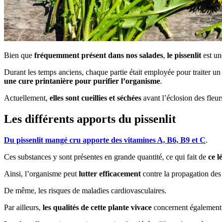
Bien que
fréquemment présent dans nos salades
,
le pissenlit
est une
Durant les temps anciens, chaque partie était employée pour traiter un 
une cure printanière pour purifier l’organisme
.
Actuellement,
elles sont cueillies et séchées
avant l’éclosion des fleur
Les différents apports du pissenlit
Du pissenlit mangé cru apporte des vitamines A, B6, B9 et C
.
Ces substances y sont présentes en grande quantité, ce qui fait de
ce 
Ainsi, l’organisme peut
lutter efficacement
contre la propagation des 
De même, les risques de maladies cardiovasculaires.
Par ailleurs,
les qualités de cette plante vivace
concernent également 