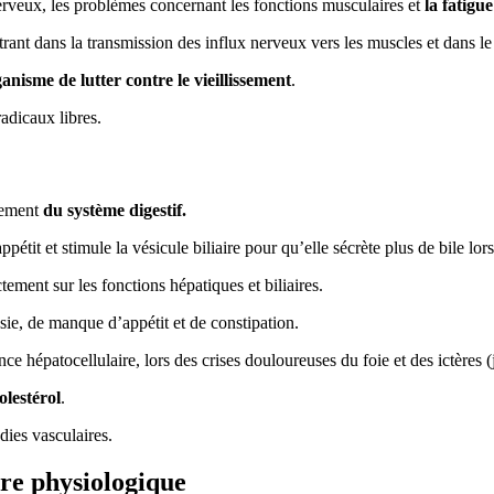
nerveux, les problèmes concernant les fonctions musculaires et
la fatigue
rant dans la transmission des influx nerveux vers les muscles et dans l
anisme de lutter contre le vieillissement
.
radicaux libres.
nement
du système digestif.
pétit et stimule la vésicule biliaire pour qu’elle sécrète plus de bile lors
ctement sur les fonctions hépatiques et biliaires.
sie, de manque d’appétit et de constipation.
ance hépatocellulaire, lors des crises douloureuses du foie et des ictères (
olestérol
.
adies vasculaires.
ibre physiologique