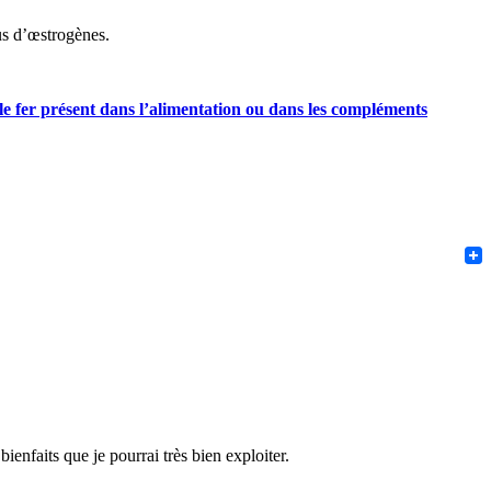
lus d’œstrogènes.
r le fer présent dans l’alimentation ou dans les compléments
F
T
Pint
ienfaits que je pourrai très bien exploiter.