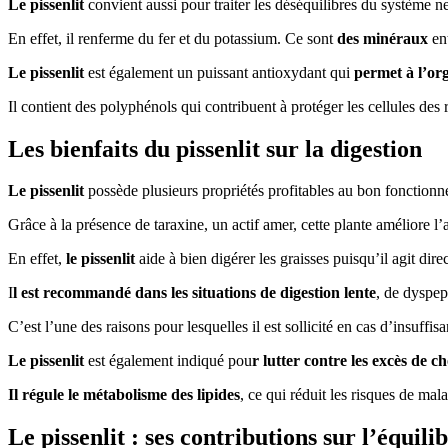
Le pissenlit
convient aussi pour traiter les déséquilibres du système 
En effet, il renferme du fer et du potassium. Ce sont
des minéraux
ent
Le pissenlit
est également un puissant antioxydant qui
permet à l’org
Il contient des polyphénols qui contribuent à protéger les cellules des 
Les bienfaits du pissenlit sur la digestion
Le pissenlit
possède plusieurs propriétés profitables au bon fonction
Grâce à la présence de taraxine, un actif amer, cette plante améliore l’ap
En effet,
le pissenlit
aide à bien digérer les graisses puisqu’il agit dire
I
l est recommandé dans les situations de digestion lente
, de dyspep
C’est l’une des raisons pour lesquelles il est sollicité en cas d’insuffis
Le pissenlit
est également indiqué pou
r lutter contre les excès de ch
Il régule le métabolisme des lipides
, ce qui réduit les risques de mal
Le pissenlit : ses contributions sur l’équil