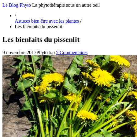
Le Blog Phyto
La phytothérapie sous un autre oeil
/
Astuces bien être avec les plantes
/
Les bienfaits du pissenlit
Les bienfaits du pissenlit
9 novembre 2017
Phyto'top
5 Commentaires