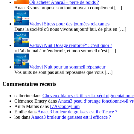
Où acheter Anaca3+ perte de poids ?
Anaca3 vous propose son tout nouveau complément […]
Vadovi Stress pour des journées relaxantes
Dans la société où nous vivons aujourd’hui, de plus en […]
Vadovi Nuit Dosage renforcé* : c’est quoi ?
« J’ai du mal à m’endormir, et mon sommeil n’est […]
Vadovi Nuit pour un sommeil réparateur
Vos nuits ne sont pas aussi reposantes que vous […]
Commentaires récents
catherine
dans
Cheveux blancs : Utiliser Luxéol pigmentation c
Clémence Emery
dans
Anaca3 peau d’orange fonctionne-t-il v
Anita Mathis
dans
L’Ascophyllum
Emilie
dans
Anaca3 bruleur de graisses est il efficace ?
lou
dans
Anaca3 bruleur de graisses est il efficace ?