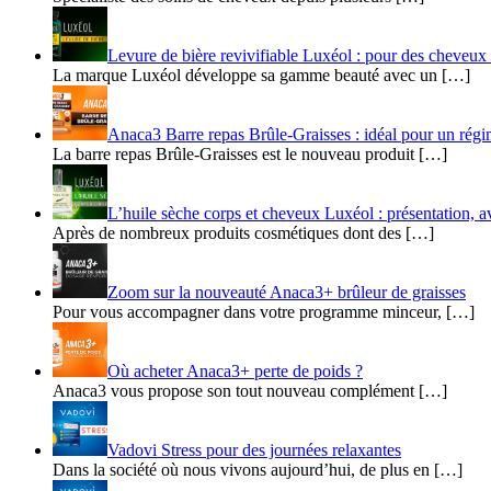
​​Levure de bière revivifiable Luxéol : pour des cheveu
La marque Luxéol développe sa gamme beauté avec un […]
Anaca3 Barre repas Brûle-Graisses : idéal pour un rég
La barre repas Brûle-Graisses est le nouveau produit […]
L’huile sèche corps et cheveux Luxéol : présentation, av
Après de nombreux produits cosmétiques dont des […]
Zoom sur la nouveauté Anaca3+ brûleur de graisses
Pour vous accompagner dans votre programme minceur, […]
Où acheter Anaca3+ perte de poids ?
Anaca3 vous propose son tout nouveau complément […]
Vadovi Stress pour des journées relaxantes
Dans la société où nous vivons aujourd’hui, de plus en […]