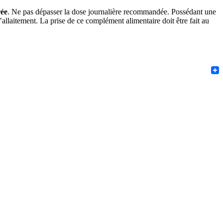
rée
. Ne pas dépasser la dose journalière recommandée. Possédant une
llaitement. La prise de ce complément alimentaire doit être fait au
F
T
Pint