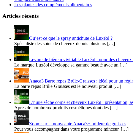
Les plantes des compléments alimentaires
Articles récents
Qu’est-ce que le spray antichute de Luxéol ?
Spécialiste des soins de cheveux depuis plusieurs […]
​​Levure de bière revivifiable Luxéol : pour des cheveu
La marque Luxéol développe sa gamme beauté avec un […]
Anaca3 Barre repas Brûle-Graisses : idéal pour un rég
La barre repas Brûle-Graisses est le nouveau produit […]
L’huile sèche corps et cheveux Luxéol : présentation, av
Après de nombreux produits cosmétiques dont des […]
Zoom sur la nouveauté Anaca3+ brûleur de graisses
Pour vous accompagner dans votre programme minceur, […]