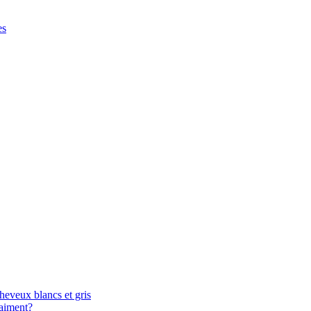
es
heveux blancs et gris
raiment?