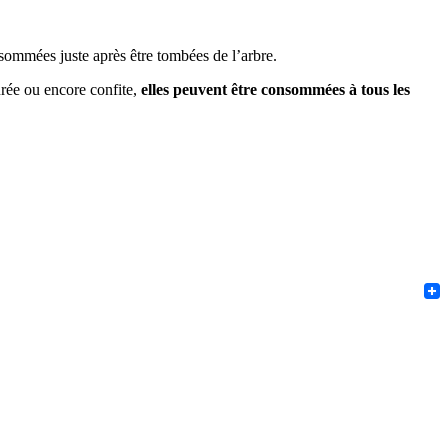
sommées juste après être tombées de l’arbre.
purée ou encore confite,
elles peuvent être consommées à tous les
F
T
Pint