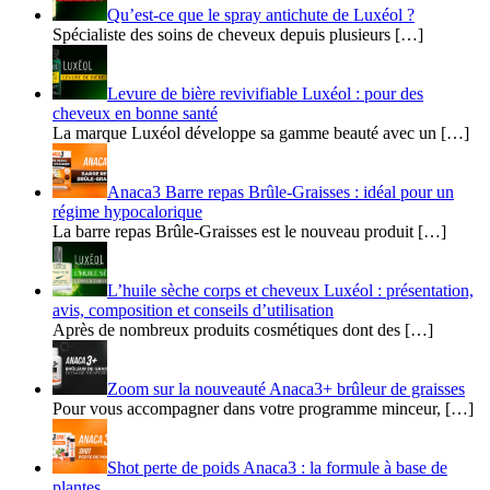
Qu’est-ce que le spray antichute de Luxéol ?
Spécialiste des soins de cheveux depuis plusieurs […]
​​Levure de bière revivifiable Luxéol : pour des
cheveux en bonne santé
La marque Luxéol développe sa gamme beauté avec un […]
Anaca3 Barre repas Brûle-Graisses : idéal pour un
régime hypocalorique
La barre repas Brûle-Graisses est le nouveau produit […]
L’huile sèche corps et cheveux Luxéol : présentation,
avis, composition et conseils d’utilisation
Après de nombreux produits cosmétiques dont des […]
Zoom sur la nouveauté Anaca3+ brûleur de graisses
Pour vous accompagner dans votre programme minceur, […]
Shot perte de poids Anaca3 : la formule à base de
plantes