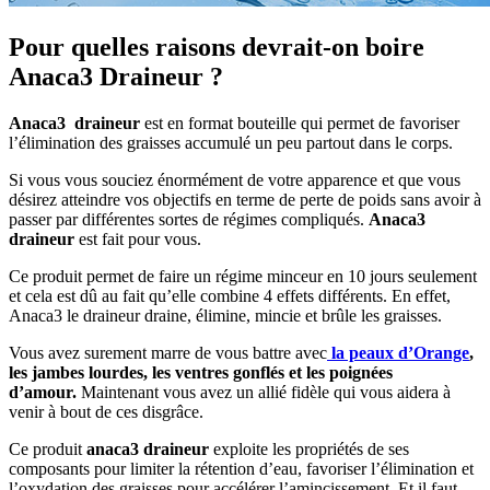
Pour quelles raisons devrait-on boire
Anaca3 Draineur ?
Anaca3 draineur
est en format bouteille qui permet de favoriser
l’élimination des graisses accumulé un peu partout dans le corps.
Si vous vous souciez énormément de votre apparence et que vous
désirez atteindre vos objectifs en terme de perte de poids sans avoir à
passer par différentes sortes de régimes compliqués.
Anaca3
draineur
est fait pour vous.
Ce produit permet de faire un régime minceur en 10 jours seulement
et cela est dû au fait qu’elle combine 4 effets différents. En effet,
Anaca3 le draineur draine, élimine, mincie et brûle les graisses.
Vous avez surement marre de vous battre avec
la peaux d’Orange
,
les jambes lourdes, les ventres gonflés et les poignées
d’amour.
Maintenant vous avez un allié fidèle qui vous aidera à
venir à bout de ces disgrâce.
Ce produit
anaca3 draineur
exploite les propriétés de ses
composants pour limiter la rétention d’eau, favoriser l’élimination et
l’oxydation des graisses pour accélérer l’amincissement. Et il faut