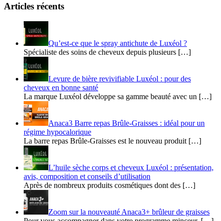
Articles récents
Qu’est-ce que le spray antichute de Luxéol ?
Spécialiste des soins de cheveux depuis plusieurs […]
​​Levure de bière revivifiable Luxéol : pour des
cheveux en bonne santé
La marque Luxéol développe sa gamme beauté avec un […]
Anaca3 Barre repas Brûle-Graisses : idéal pour un
régime hypocalorique
La barre repas Brûle-Graisses est le nouveau produit […]
L’huile sèche corps et cheveux Luxéol : présentation,
avis, composition et conseils d’utilisation
Après de nombreux produits cosmétiques dont des […]
Zoom sur la nouveauté Anaca3+ brûleur de graisses
Pour vous accompagner dans votre programme minceur, […]