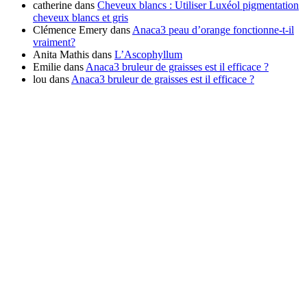
catherine
dans
Cheveux blancs : Utiliser Luxéol pigmentation
cheveux blancs et gris
Clémence Emery
dans
Anaca3 peau d’orange fonctionne-t-il
vraiment?
Anita Mathis
dans
L’Ascophyllum
Emilie
dans
Anaca3 bruleur de graisses est il efficace ?
lou
dans
Anaca3 bruleur de graisses est il efficace ?