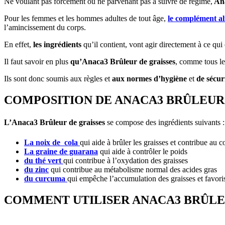
Ne voulant pas forcément ou ne parvenant pas à suivre de régime,
An
Pour les femmes et les hommes adultes de tout âge,
le complément al
l’amincissement du corps.
En effet,
les ingrédients
qu’il contient, vont agir directement à ce qui c
Il faut savoir en plus
qu’Anaca3 Brûleur de graisses
, comme tous le
Ils sont donc soumis aux règles et
aux normes d’hygiène
et
de sécuri
COMPOSITION DE ANACA3 BRÛLEUR 
L’Anaca3 Brûleur de graisses
se compose des ingrédients suivants :
La noix de cola
qui aide à brûler les graisses et contribue au c
La graine de guarana
qui aide à contrôler le poids
du thé vert
qui contribue à l’oxydation des graisses
du zinc
qui contribue au métabolisme normal des acides gras
du curcuma
qui empêche l’accumulation des graisses et favoris
COMMENT UTILISER ANACA3 BRÛLEU