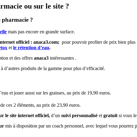
rmacie ou sur le site ?
e pharmacie ?
elle
mais pas encore en grande surface.
internet officiel : anaca3.com;
pour pouvoir profiter de prix bien plus
etox
et
le rétention d’eau
.
tion et des offres
anaca3
intéressantes .
à d’autres produits de la gamme pour plus d’efficacité.
’eau et jouer aussi sur les graisses, au prix de 19,90 euros.
 de ces 2 éléments, au prix de 23,90 euros.
le site internet officiel,
d’un
suivi personnalisé
et
gratuit
si vous le
ur
mis à disposition par un coach personnel, avec lequel vous pourrez p