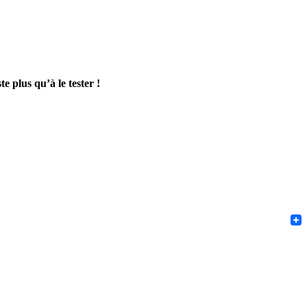
te plus qu’à le tester !
F
T
Pint