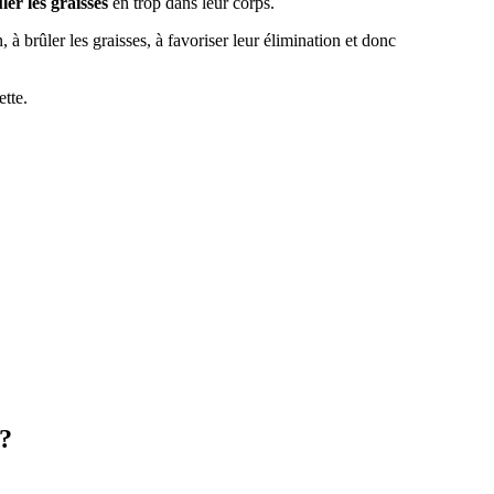
ler les graisses
en trop dans leur corps.
 à brûler les graisses, à favoriser leur élimination et donc
ette.
?