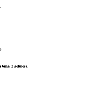
.
e.
 6mg/ 2 gélules).