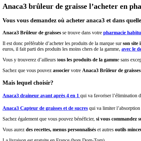
Anaca3 brûleur de graisse l’acheter en pha
Vous vous demandez où acheter
anaca3 et
dans quell
Anaca3 Brûleur de graisses
se trouve dans votre
pharmacie habitu
Il est donc préférable d’acheter les produits de la marque sur
son site 
euros, il fait parti des produits les moins chers de la gamme,
avec le d
Vous y trouverez d’ailleurs t
ous les produits de la gamm
e sans excep
Sachez que vous pouvez
associer
votre
Anaca3 Brûleur de graisses
Mais lequel choisir?
Anaca3 draineur avant après 4 en 1
qui va favoriser l’élimination d
Anaca3 Capteur de graisses et de sucres
qui va limiter l’absorption
Sachez également que vous pouvez bénéficier,
si vous commandez sur 
Vous aurez
des recettes, menus personnalisés
et autres
outils mince
La livraison est gratuite en France (hors Dom-Tom).