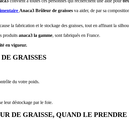
aca3
convient à toutes ces personnes qui recherchent une aide pour
brû
imentaire
Anaca3 Brûleur de graisses
va aider, de par sa composition,
ause la fabrication et le stockage des graisses, tout en affinant la silhou
s produits
anaca3 la gamme
, sont fabriqués en France.
té en vigueur.
DE GRAISSES
ontrôle du votre poids.
e leur déstockage par le foie.
R DE GRAISSE, QUAND LE PRENDRE 